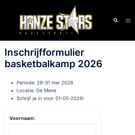
Ga
naar
de
Zoeken
Tog
inhoud
men
Inschrijfformulier
basketbalkamp 2026
Periode: 29-31 mei 2026
Locatie: De Mene
Schrijf je in voor 01-05-2026!
Voornaam: